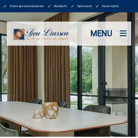
Gratis persoonlijk advies
Aandacht
Oplossend
Gastvrijheid
MENU