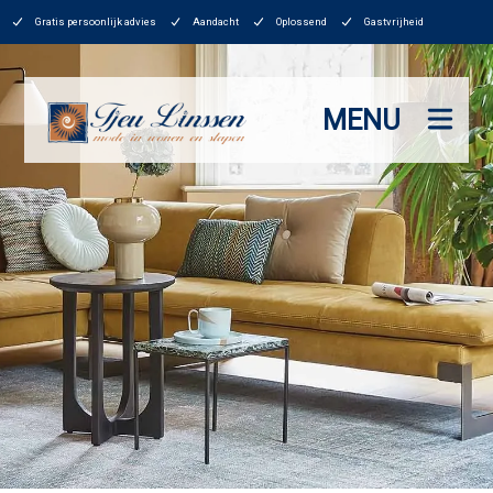
Gratis persoonlijk advies
Aandacht
Oplossend
Gastvrijheid
MENU