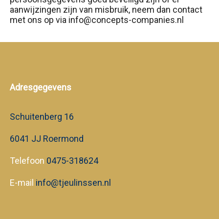
aanwijzingen zijn van misbruik, neem dan contact
met ons op via info@concepts-companies.nl
Adresgegevens
Schuitenberg 16
6041 JJ Roermond
Telefoon
0475-318624
E-mail
info@tjeulinssen.nl