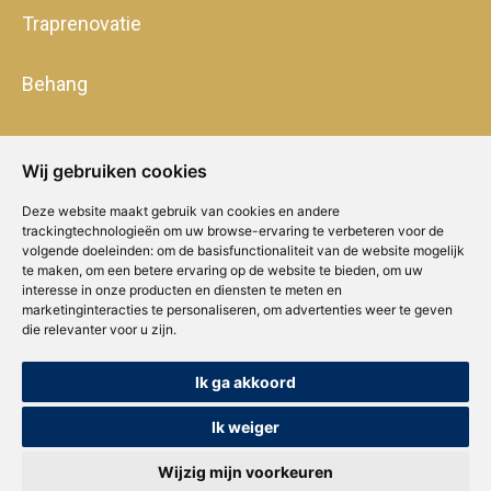
Traprenovatie
Behang
Wij gebruiken cookies
Deze website maakt gebruik van cookies en andere
trackingtechnologieën om uw browse-ervaring te verbeteren voor de
volgende doeleinden:
om de basisfunctionaliteit van de website mogelijk
te maken
,
om een betere ervaring op de website te bieden
,
om uw
interesse in onze producten en diensten te meten en
marketinginteracties te personaliseren
,
om advertenties weer te geven
die relevanter voor u zijn
.
Ik ga akkoord
Copyright © Concepts & Companies BV. Alle rechten voorbehouden.
Privacybeleid
|
Disclaimer
|
Cookies
Ik weiger
Wijzig mijn voorkeuren