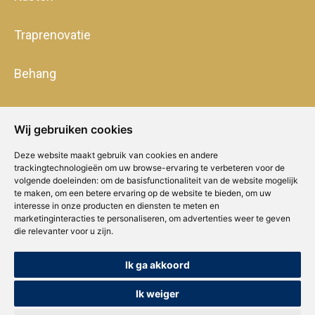
Traprenovatie
Behang
Wij gebruiken cookies
Deze website maakt gebruik van cookies en andere
trackingtechnologieën om uw browse-ervaring te verbeteren voor de
volgende doeleinden:
om de basisfunctionaliteit van de website mogelijk
te maken
,
om een betere ervaring op de website te bieden
,
om uw
interesse in onze producten en diensten te meten en
marketinginteracties te personaliseren
,
om advertenties weer te geven
die relevanter voor u zijn
.
Ik ga akkoord
Copyright © Concepts & Companies BV. Alle rechten voorbehouden.
Privacybeleid
|
Disclaimer
|
Cookies
Ik weiger