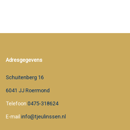
Adresgegevens
Schuitenberg 16
6041 JJ Roermond
Telefoon
0475-318624
E-mail
info@tjeulinssen.nl