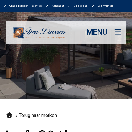
Gratis persoonlijk advies
Aandacht
Oplossend
Gastvrijheid
MENU
»
Terug naar merken