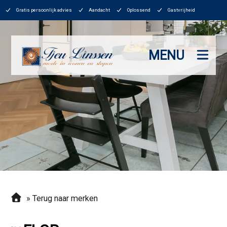
Gratis persoonlijk advies
Aandacht
Oplossend
Gastvrijheid
MENU
»
Terug naar merken